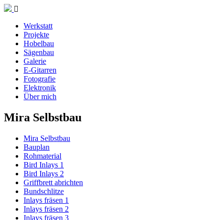
Werkstatt
Projekte
Hobelbau
Sägenbau
Galerie
E-Gitarren
Fotografie
Elektronik
Über mich
Mira Selbstbau
Mira Selbstbau
Bauplan
Rohmaterial
Bird Inlays 1
Bird Inlays 2
Griffbrett abrichten
Bundschlitze
Inlays fräsen 1
Inlays fräsen 2
Inlays fräsen 3