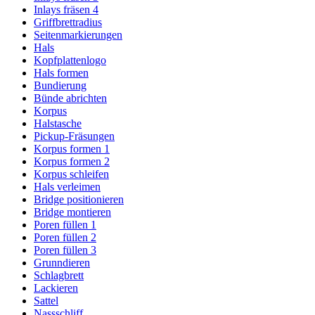
Inlays fräsen 4
Griffbrettradius
Seitenmarkierungen
Hals
Kopfplattenlogo
Hals formen
Bundierung
Bünde abrichten
Korpus
Halstasche
Pickup-Fräsungen
Korpus formen 1
Korpus formen 2
Korpus schleifen
Hals verleimen
Bridge positionieren
Bridge montieren
Poren füllen 1
Poren füllen 2
Poren füllen 3
Grunndieren
Schlagbrett
Lackieren
Sattel
Nassschliff