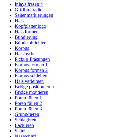
Inlays fräsen 4
Griffbrettradius
Seitenmarkierungen
Hals
Kopfplattenlogo
Hals formen
Bundierung
Bünde abrichten
Korpus
Halstasche
Pickup-Fräsungen
Korpus formen 1
Korpus formen 2
Korpus schleifen
Hals verleimen
Bridge positionieren
Bridge montieren
Poren füllen 1
Poren füllen 2
Poren füllen 3
Grunndieren
Schlagbrett
Lackieren
Sattel
Nassschliff