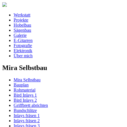
Werkstatt
Projekte
Hobelbau
Sägenbau
Galerie
E-Gitarren
Fotografie
Elektronik
Über mich
Mira Selbstbau
Mira Selbstbau
Bauplan
Rohmaterial
Bird Inlays 1
Bird Inlays 2
Griffbrett abrichten
Bundschlitze
Inlays fräsen 1
Inlays fräsen 2
Inlays fräsen 3