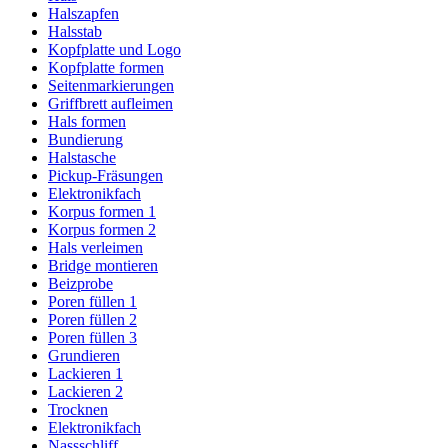
Halszapfen
Halsstab
Kopfplatte und Logo
Kopfplatte formen
Seitenmarkierungen
Griffbrett aufleimen
Hals formen
Bundierung
Halstasche
Pickup-Fräsungen
Elektronikfach
Korpus formen 1
Korpus formen 2
Hals verleimen
Bridge montieren
Beizprobe
Poren füllen 1
Poren füllen 2
Poren füllen 3
Grundieren
Lackieren 1
Lackieren 2
Trocknen
Elektronikfach
Nassschliff